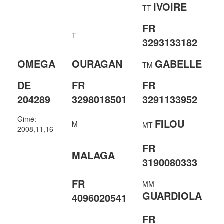
IVOIRE
TT
FR
T
3293133182
OMEGA
OURAGAN
GABELLE
TM
DE
FR
FR
204289
3298018501
3291133952
Gimė:
FILOU
M
MT
2008,11,16
FR
MALAGA
3190080333
FR
MM
GUARDIOLA
4096020541
FR