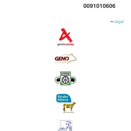
0091010606
atgal