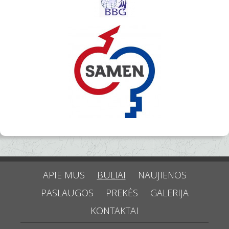
APIE MUS
BULIAI
NAUJIENOS
PASLAUGOS
PREKĖS
GALERIJA
KONTAKTAI