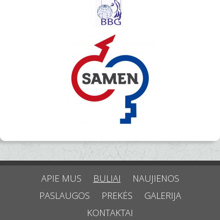
APIE MUS
BULIAI
NAUJIENOS
PASLAUGOS
PREKĖS
GALERIJA
KONTAKTAI