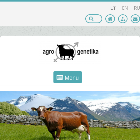
LT
EN
RU
Menu