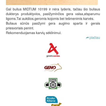
Gal bulius MIDTUM 10199 ir nėra lyderis, tačiau šio buliaus
dukterys produktyvios, pasižyminčios gera vaisa,atsparumu
ligoms.Tai aukštos,geromis kojomis bei tešmenimis karvės.
Buliaus sūnūs pasižymi gera augimo sparta ir gerais
priesvoriais penint.
Rekomenduojamas karvių sėklinimui.
plačiau