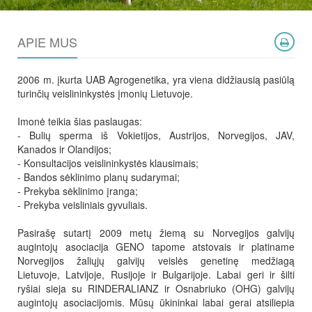
APIE MUS
2006 m. įkurta UAB Agrogenetika, yra viena didžiausią pasiūlą
turinčių veislininkystės įmonių Lietuvoje.
Imonė teikia šias paslaugas:
- Bulių sperma iš Vokietijos, Austrijos, Norvegijos, JAV,
Kanados ir Olandijos;
- ​Konsultacijos veislininkystės klausimais;
- Bandos sėklinimo planų sudarymai;
- Prekyba sėklinimo įranga;
​- Prekyba veisliniais gyvuliais.
Pasirašę sutartį 2009 metų žiemą su Norvegijos galvijų
augintojų asociacija GENO tapome atstovais ir platiname
Norvegijos žaliųjų galvijų veislės genetinę medžiagą
Lietuvoje, Latvijoje, Rusijoje ir Bulgarijoje. Labai geri ir šilti
ryšiai sieja su RINDERALIANZ ir Osnabriuko (OHG) galvijų
augintojų asociacijomis. Mūsų ūkininkai labai gerai atsiliepia