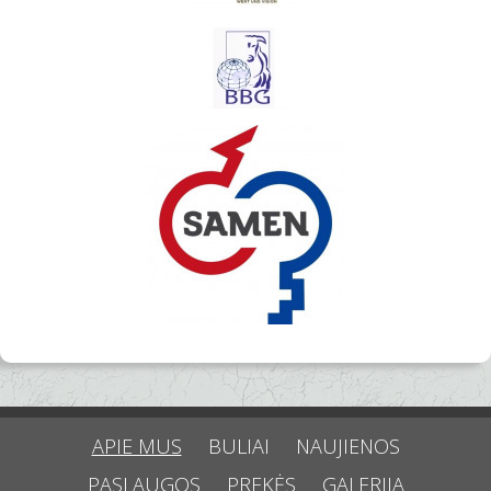
APIE MUS
BULIAI
NAUJIENOS
PASLAUGOS
PREKĖS
GALERIJA