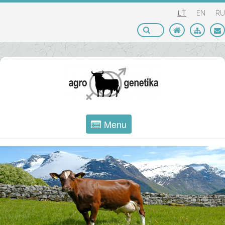
LT
EN
RU
Menu