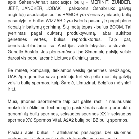
apie Sahsen-Anhalt asociacijos bulių - MERINIT, ZUNDER,
JEFF, JANCKER, JOBAK - palikuonis. Osnabriuko galvijų
augintojų asociacijos bulius RAMOS yra vienas žymiausių bulių
pasaulyje, o bulius WIZZARD yra lyderis pasaulyje pagal pieno
riebalų ir baltymų gerinimą. Šių metų topas - bulius BOOM. Tai
įvertintas pagal dukterų produktyvumą, labai aukštos
genetinės vertės, bulius reproduktorius. Taip pat,
bendradarbiaujame su Austrijos veislininkystės atstovais -
Genetic Austria. Jos pieno-mėsos tipo Simentalų galvijų veislė
darosi vis populiaresnė Lietuvos ūkininkų tarpe.
Be minėtų kompanijų tiekiamos veislių genetinės medžiagos,
UAB Agrogenetika savo pasiūloje turi visą eilę mėsinių galvijų
veislių bulių spermos, kaip Šarolė, Limuzinai, Belgijos mėlynieji
ir t.t.
Mūsų įmonės asortimente taip pat galite rasti ir naujausiais
mokslo ir sėklinimo technologijų pasiekimais sukurtų produktų:
genominių bulių spermos, seksuotos spermos XX ir seksuotos
spermos XY, Spermos Vital, A2A2 bulių bei BB bulių spermos.
Plačiau apie bulius ir atliekamas paslaugas bei siūlomas
prekes rasite informaciją mūsų internetiniame puslapyje.