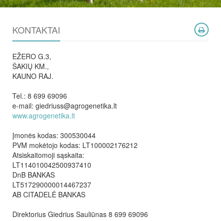
KONTAKTAI
EŽERO G.3,
ŠAKIŲ KM.,
KAUNO RAJ.
Tel.: 8 699 69096
e-mail: giedriuss@agrogenetika.lt
www.agrogenetika.lt
Įmonės kodas: 300530044
PVM mokėtojo kodas: LT100002176212
Atsiskaitomoji sąskaita:
LT114010042500937410
DnB BANKAS
LT517290000014467237
AB CITADELĖ BANKAS
Direktorius Giedrius Sauliūnas 8 699 69096