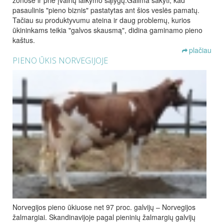
zonose ir prie įvairių laikymo sąlygų.Galima sakyti, kad
pasaulinis "pieno biznis" pastatytas ant šios veslės pamatų.
Tačiau su produktyvumu ateina ir daug problemų, kurios
ūkininkams teikia "galvos skausmą", didina gaminamo pieno
kaštus.
plačiau
PIENO ŪKIS NORVEGIJOJE
Norvegijos pieno ūkiuose net 97 proc. galvijų – Norvegijos
žalmargiai. Skandinavijoje pagal pieninių žalmargių galvijų