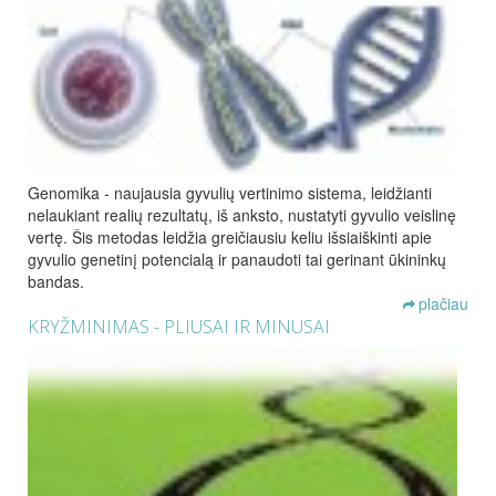
Genomika - naujausia gyvulių vertinimo sistema, leidžianti
nelaukiant realių rezultatų, iš anksto, nustatyti gyvulio veislinę
vertę. Šis metodas leidžia greičiausiu keliu išsiaiškinti apie
gyvulio genetinį potencialą ir panaudoti tai gerinant ūkininkų
bandas.
plačiau
KRYŽMINIMAS - PLIUSAI IR MINUSAI