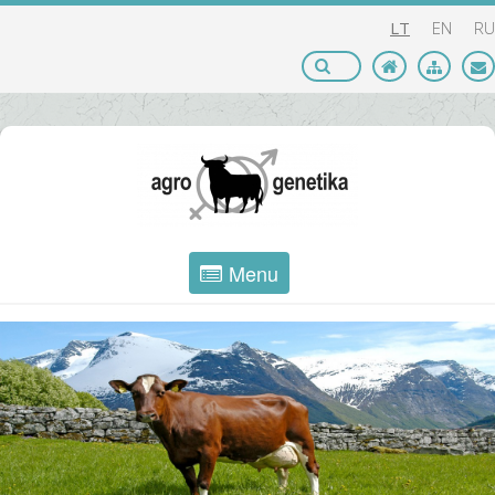
LT
EN
RU
Menu