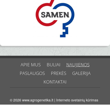
APIE MUS
BULIAI
NAUJIENOS
PASLAUGOS
PREKĖS
GALERIJA
KONTAKTAI
© 2026
www.agrogenetika.lt
|
Interneto svetainių kūrimas