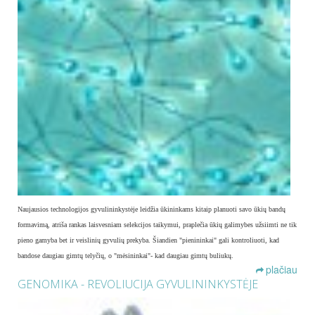
Naujausios technologijos gyvulininkystėje leidžia ūkininkams kitaip planuoti savo ūkių bandų
formavimą, atriša rankas laisvesniam selekcijos taikymui, praplečia ūkių galimybes užsiimti ne tik
pieno gamyba bet ir veislinių gyvulių prekyba. Šiandien "pienininkai" gali kontroliuoti, kad
bandose daugiau gimtų telyčių, o "mėsininkai"- kad daugiau gimtų buliukų.
plačiau
GENOMIKA - REVOLIUCIJA GYVULININKYSTĖJE