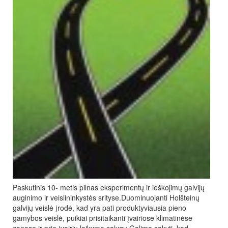
Paskutinis 10- metis pilnas eksperimentų ir ieškojimų galvijų
auginimo ir veislininkystės srityse.Duominuojanti Holšteinų
galvijų veislė įrodė, kad yra pati produktyviausia pieno
gamybos veislė, puikiai prisitaikanti įvairiose klimatinėse