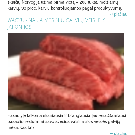
skaičių Norvegija užima pirmą vietą – 260 tūkst. melžiamų
karvių. 98 proc. karvių kontroliuojamos pagal produktyvumą.
plačiau
WAGYU - NAUJA MĖSINIŲ GALVIJŲ VEISLĖ IŠ
JAPONIJOS
Pasaulyje laikoma skaniausia ir brangiausia jautiena.Garsiausi
pasaulio restoranai savo svečius vaišina šios veislės galvijų
mėsa.Kas tai?
plačiau