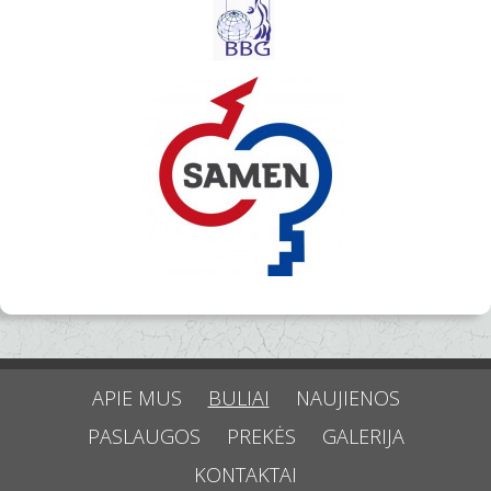
APIE MUS
BULIAI
NAUJIENOS
PASLAUGOS
PREKĖS
GALERIJA
KONTAKTAI